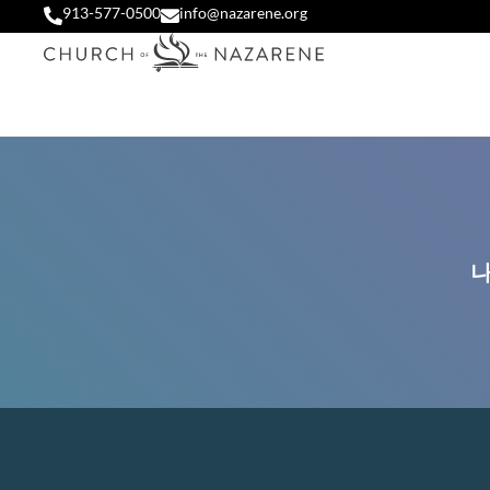
913-577-0500
info@nazarene.org
나