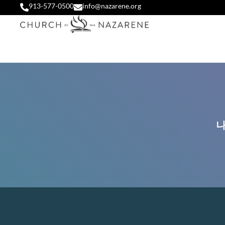
913-577-0500
info@nazarene.org
나