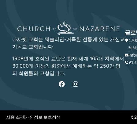
글로
나사렛 교회는 웨슬리안-거룩한 전통에 있는 개신교
17
기독교 교회입니다.
레넥사
info
1908년에 조직된 교단은 현재 세계 165개 지역에서
913
30,000개 이상의 회중에서 예배하는 약 250만 명
의 회원들의 고향입니다.
사용 조건
|
개인정보 보호정책
©20