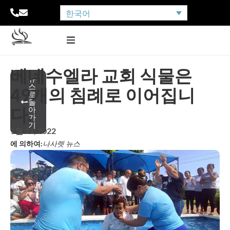
한국어
베네수엘라 교회 식물은
뉴
스
49개의 침례로 이어집니
로
돌
다.
아
가
기
1월 21, 2022
에 의하여:
나사렛 뉴스