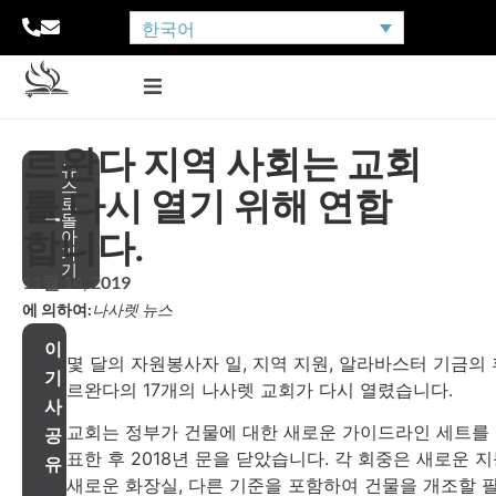
한국어
르완다 지역 사회는 교회
뉴
스
를 다시 열기 위해 연합
로
돌
합니다.
아
가
기
11월 14, 2019
에 의하여:
나사렛 뉴스
이
몇 달의 자원봉사자 일, 지역 지원, 알라바스터 기금의 
기
르완다의 17개의 나사렛 교회가 다시 열렸습니다.
사
교회는 정부가 건물에 대한 새로운 가이드라인 세트를
공
표한 후 2018년 문을 닫았습니다. 각 회중은 새로운 지
유
새로운 화장실, 다른 기준을 포함하여 건물을 개조할 