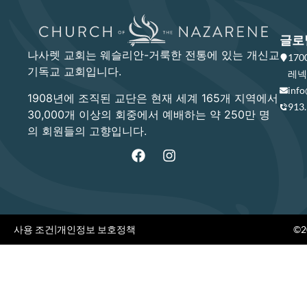
글로
나사렛 교회는 웨슬리안-거룩한 전통에 있는 개신교
17
기독교 교회입니다.
레넥사
info
1908년에 조직된 교단은 현재 세계 165개 지역에서
913
30,000개 이상의 회중에서 예배하는 약 250만 명
의 회원들의 고향입니다.
사용 조건
|
개인정보 보호정책
©20