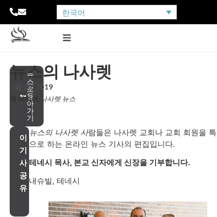
한국어
뉴스의 나사렛
뉴
스
7월 10, 2019
로
돌
에 의하여:
나사렛 뉴스
아
가
기
뉴스의 나사렛 사
람들은 나사렛 교회나 교회 회원을 
이
으로 하는 온라인 뉴스 기사의 편집입니다.
기
테네시 목사, 본교 신자에게 신장을 기부합니다.
사
공
내슈빌, 테네시
유