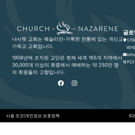
글로
나사렛 교회는 웨슬리안-거룩한 전통에 있는 개신교
17
기독교 교회입니다.
레넥사
info
1908년에 조직된 교단은 현재 세계 165개 지역에서
913
30,000개 이상의 회중에서 예배하는 약 250만 명
의 회원들의 고향입니다.
사용 조건
|
개인정보 보호정책
©20