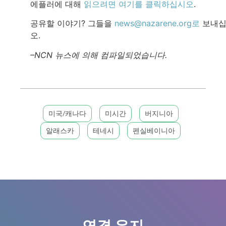
에플러에 대해
읽으려면 여기를 클릭하십시오
.
공유할 이야기? 그들을
news@nazarene.org로
보내십
오.
–NCN 뉴스에 의해 컴파일되었습니다.
미국/캐나다
미시간
버지니아
알래스카
테네시
펜실베이니아
연결 유지