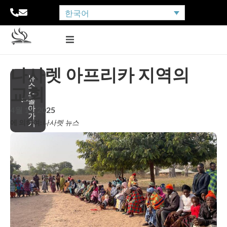
한국어
나사렛 아프리카 지역의
뉴
스
교회
로
돌
아
4월 15, 2025
가
에 의하여:
나사렛 뉴스
기