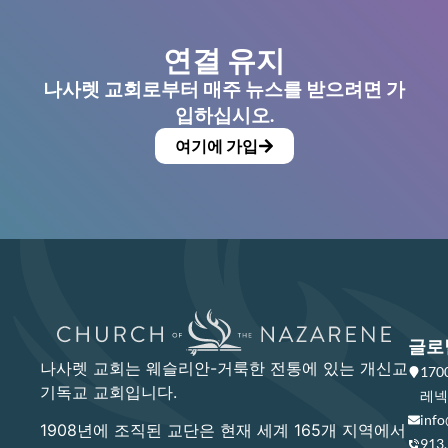
연결 유지
나사렛 교회로부터 매주 뉴스를 받으려면 가
입하십시오.
여기에 가입
글로
나사렛 교회는 웨슬리안-거룩한 전통에 있는 개신교
17
기독교 교회입니다.
레넥사
info
1908년에 조직된 교단은 현재 세계 165개 지역에서
913