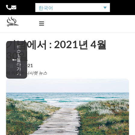
한국어
기념에서 : 2021년 4월
뉴
스
30일
로
돌
아
4월 26, 2021
가
에 의하여:
나사렛 뉴스
기