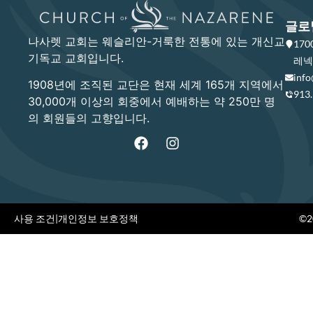
글로
나사렛 교회는 웨슬리안-거룩한 전통에 있는 개신교
17
기독교 교회입니다.
레넥사
info
1908년에 조직된 교단은 현재 세계 165개 지역에서
913
30,000개 이상의 회중에서 예배하는 약 250만 명
의 회원들의 고향입니다.
사용 조건
|
개인정보 보호정책
©20