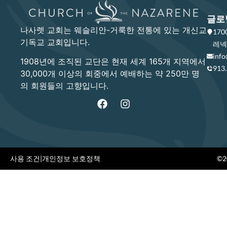
글로
나사렛 교회는 웨슬리안-거룩한 전통에 있는 개신교
17
기독교 교회입니다.
레넥사
info
1908년에 조직된 교단은 현재 세계 165개 지역에서
913
30,000개 이상의 회중에서 예배하는 약 250만 명
의 회원들의 고향입니다.
사용 조건
|
개인정보 보호정책
©20