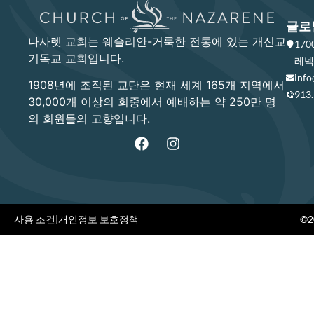
글로
나사렛 교회는 웨슬리안-거룩한 전통에 있는 개신교
17
기독교 교회입니다.
레넥사
info
1908년에 조직된 교단은 현재 세계 165개 지역에서
913
30,000개 이상의 회중에서 예배하는 약 250만 명
의 회원들의 고향입니다.
사용 조건
|
개인정보 보호정책
©20