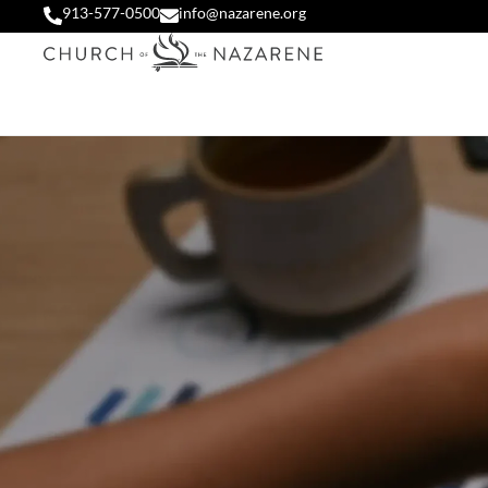
913-577-0500
info@nazarene.org