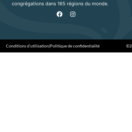
congrégations dans 165 régions du monde.
Conditions d'utilisation
|
Politique de confidentialité
©20