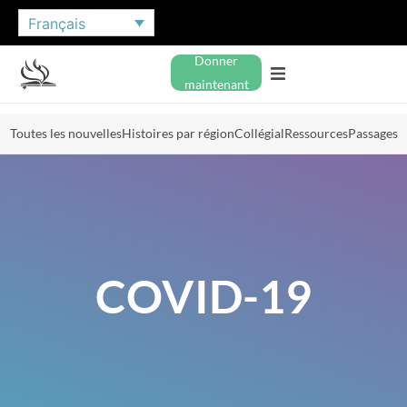
Français
Donner
maintenant
Toutes les nouvelles
Histoires par région
Collégial
Ressources
Passages
COVID-19