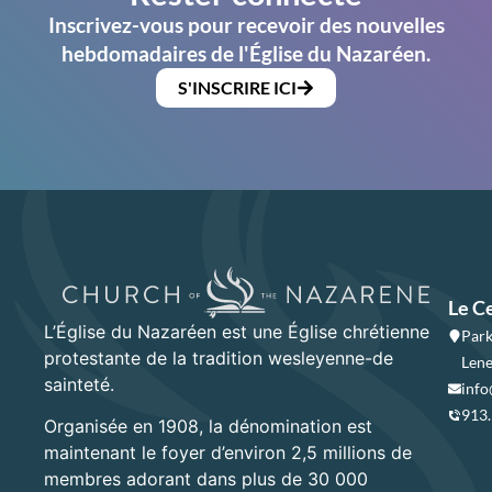
Inscrivez-vous pour recevoir des nouvelles
hebdomadaires de l'Église du Nazaréen.
S'INSCRIRE ICI
Le C
L’Église du Nazaréen est une Église chrétienne
Park
protestante de la tradition wesleyenne-de
Lene
sainteté.
info
913
Organisée en 1908, la dénomination est
maintenant le foyer d’environ 2,5 millions de
membres adorant dans plus de 30 000