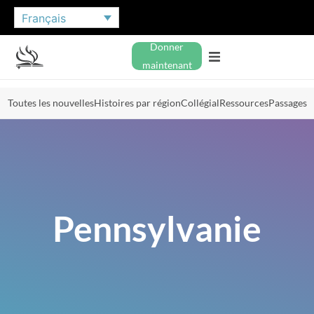
Français
Donner
maintenant
Toutes les nouvelles
Histoires par région
Collégial
Ressources
Passages
Pennsylvanie