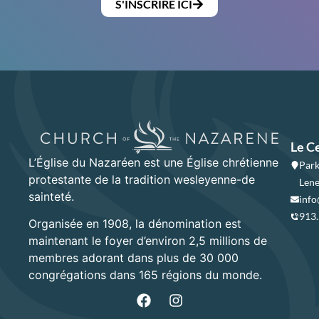
S'INSCRIRE ICI
Le C
L’Église du Nazaréen est une Église chrétienne
Park
protestante de la tradition wesleyenne-de
Lene
sainteté.
info
913
Organisée en 1908, la dénomination est
maintenant le foyer d’environ 2,5 millions de
membres adorant dans plus de 30 000
congrégations dans 165 régions du monde.