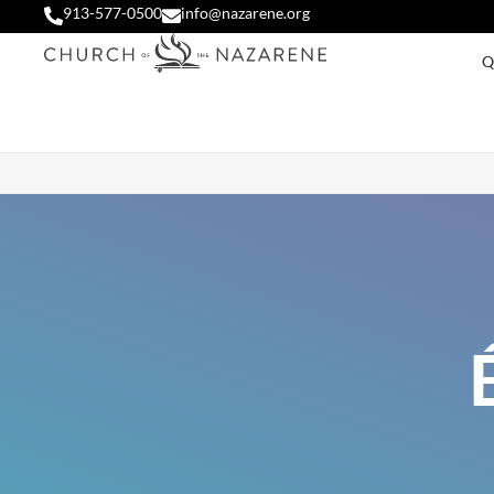
913-577-0500
info@nazarene.org
Q