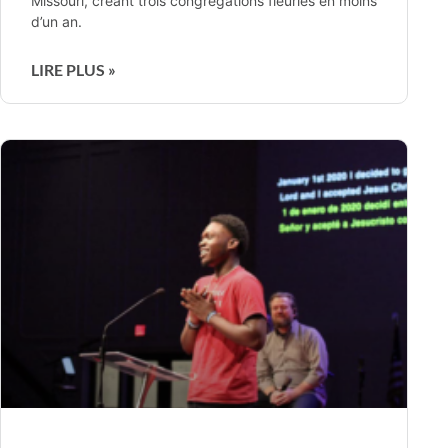
Missouri, créant trois congrégations fleuries en moins
d’un an.
LIRE PLUS »