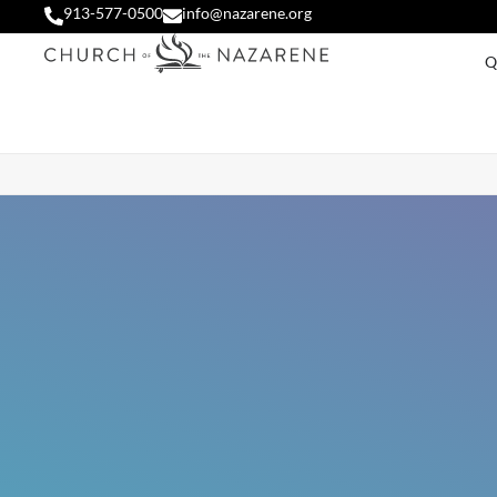
913-577-0500
info@nazarene.org
Q