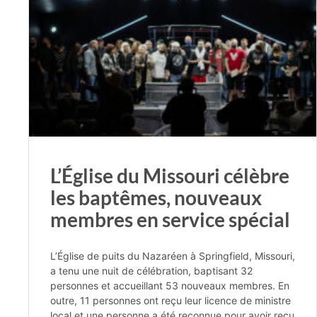
L’Église du Missouri célèbre
les baptêmes, nouveaux
membres en service spécial
L’Église de puits du Nazaréen à Springfield, Missouri,
a tenu une nuit de célébration, baptisant 32
personnes et accueillant 53 nouveaux membres. En
outre, 11 personnes ont reçu leur licence de ministre
local et une personne a été reconnue pour avoir reçu