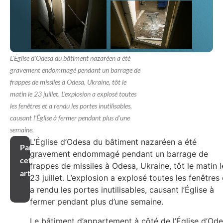
L'Église d'Odesa du bâtiment nazaréen a été
gravement endommagé pendant un barrage de
frappes de missiles à Odesa, Ukraine, tôt le
matin le 23 juillet. L'explosion a explosé toutes
les fenêtres et a rendu les portes inutilisables,
causant l'Église à fermer pendant plus d'une
semaine.
L’Église d’Odesa du bâtiment nazaréen a été
Partager
gravement endommagé pendant un barrage de
cet
frappes de missiles à Odesa, Ukraine, tôt le matin l
article
23 juillet. L’explosion a explosé toutes les fenêtres 
a rendu les portes inutilisables, causant l’Église à
fermer pendant plus d’une semaine.
Le bâtiment d’appartement à côté de l’Église d’Od