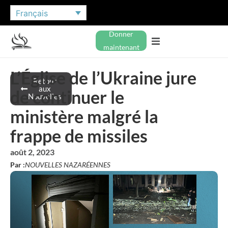
Français
Donner
maintenant
L’Église de l’Ukraine jure
Retour
aux
de continuer le
Nouvelles
ministère malgré la
frappe de missiles
août 2, 2023
Par :
NOUVELLES NAZARÉENNES