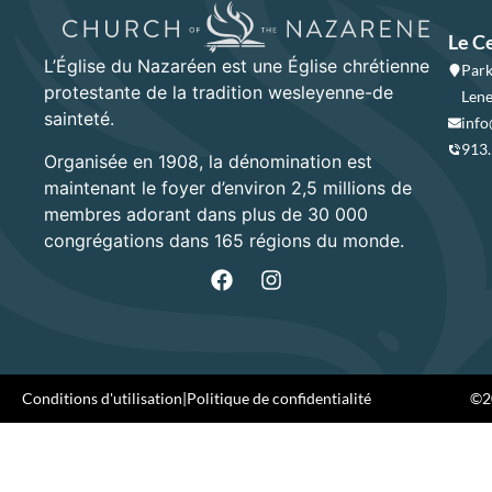
Le C
L’Église du Nazaréen est une Église chrétienne
Park
protestante de la tradition wesleyenne-de
Lene
sainteté.
info
913
Organisée en 1908, la dénomination est
maintenant le foyer d’environ 2,5 millions de
membres adorant dans plus de 30 000
congrégations dans 165 régions du monde.
Conditions d'utilisation
|
Politique de confidentialité
©20