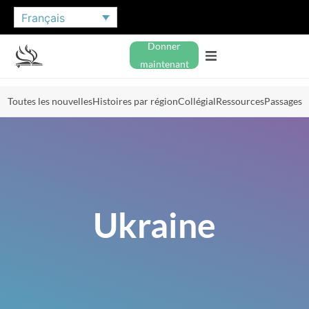
Français
Donner
maintenant
Toutes les nouvelles
Histoires par région
Collégial
Ressources
Passages
Ukraine