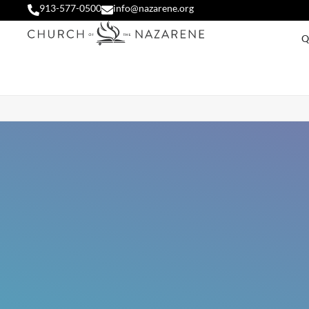
913-577-0500
info@nazarene.org
Q