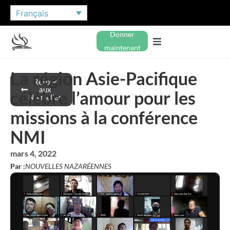
Français
Donner
maintenant
La région Asie-Pacifique
Retour
aux
célèbre l’amour pour les
Nouvelles
missions à la conférence
NMI
mars 4, 2022
Par :
NOUVELLES NAZARÉENNES