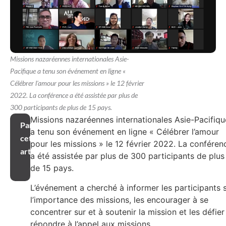
Missions nazaréennes internationales Asie-
Pacifique a tenu son événement en ligne «
Célébrer l'amour pour les missions » le 12 février
2022. La conférence a été assistée par plus de
300 participants de plus de 15 pays.
Missions nazaréennes internationales Asie-Pacifiqu
Partager
a tenu son événement en ligne « Célébrer l’amour
cet
pour les missions » le 12 février 2022. La conféren
article
a été assistée par plus de 300 participants de plus
de 15 pays.
L’événement a cherché à informer les participants 
l’importance des missions, les encourager à se
concentrer sur et à soutenir la mission et les défier
répondre à l’appel aux missions.