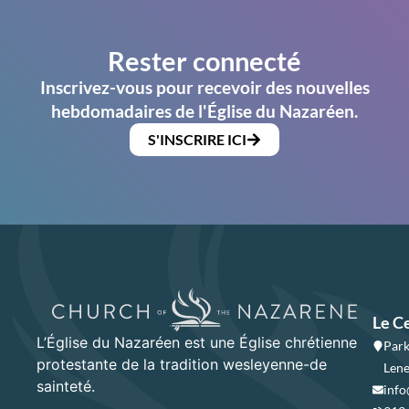
Rester connecté
Inscrivez-vous pour recevoir des nouvelles
hebdomadaires de l'Église du Nazaréen.
S'INSCRIRE ICI
Le C
L’Église du Nazaréen est une Église chrétienne
Park
protestante de la tradition wesleyenne-de
Lene
sainteté.
info