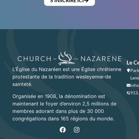
S'INSCRIRE ICI
Le C
L’Église du Nazaréen est une Église chrétienne
Park
protestante de la tradition wesleyenne-de
Lene
sainteté.
info
913
Organisée en 1908, la dénomination est
maintenant le foyer d’environ 2,5 millions de
membres adorant dans plus de 30 000
congrégations dans 165 régions du monde.