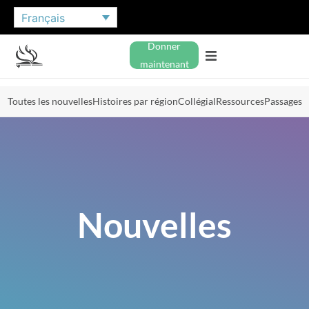
Français
Donner
maintenant
Toutes les nouvelles
Histoires par région
Collégial
Ressources
Passages
Nouvelles