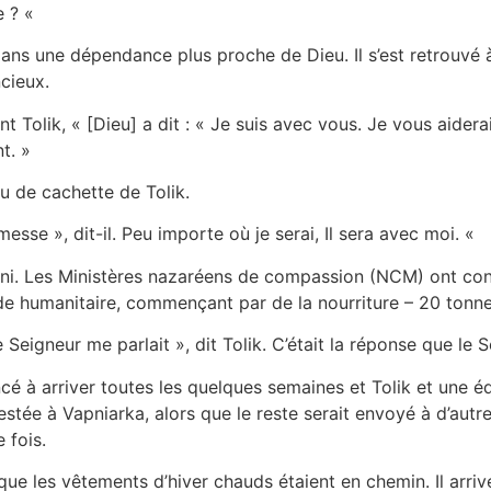
e ? «
 dans une dépendance plus proche de Dieu. Il s’est retrouvé 
ncieux.
nt Tolik, « [Dieu] a dit : « Je suis avec vous. Je vous aiderai
t. »
u de cachette de Tolik.
esse », dit-il. Peu importe où je serai, Il sera avec moi. «
rni. Les Ministères nazaréens de compassion (NCM) ont conta
aide humanitaire, commençant par de la nourriture – 20 tonn
e Seigneur me parlait », dit Tolik. C’était la réponse que l
 à arriver toutes les quelques semaines et Tolik et une équi
estée à Vapniarka, alors que le reste serait envoyé à d’aut
e fois.
que les vêtements d’hiver chauds étaient en chemin. Il arriv