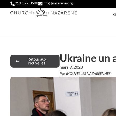
913-577-0500
info@nazarene.org
Q
Ukraine un a
Retour aux
Nouvelles
mars 9, 2023
Par :
NOUVELLES NAZARÉENNES