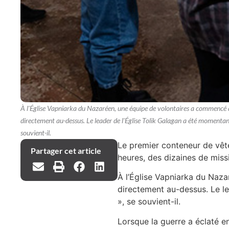
À l'Église Vapniarka du Nazaréen, une équipe de volontaires a commencé à
directement au-dessus. Le leader de l'Église Tolik Galagan a été momentané
souvient-il.
Le premier conteneur de vêt
Partager cet article
heures, des dizaines de miss
À l’Église Vapniarka du Naz
directement au-dessus. Le le
», se souvient-il.
Lorsque la guerre a éclaté en