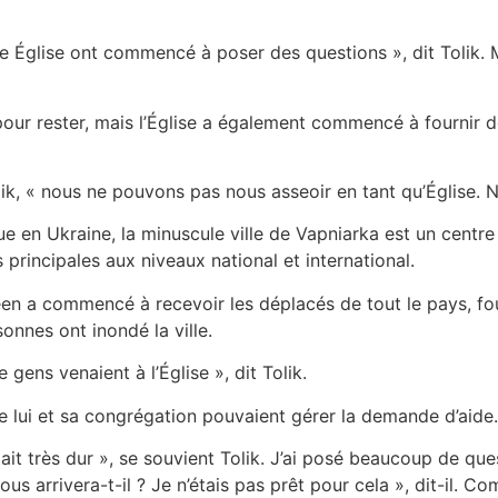
Église ont commencé à poser des questions », dit Tolik. M
our rester, mais l’Église a également commencé à fournir de
olik, « nous ne pouvons pas nous asseoir en tant qu’Église.
e en Ukraine, la minuscule ville de Vapniarka est un centre 
s principales aux niveaux national et international.
en a commencé à recevoir les déplacés de tout le pays, four
sonnes ont inondé la ville.
gens venaient à l’Église », dit Tolik.
ue lui et sa congrégation pouvaient gérer la demande d’aide.
était très dur », se souvient Tolik. J’ai posé beaucoup de 
us arrivera-t-il ? Je n’étais pas prêt pour cela », dit-il. C