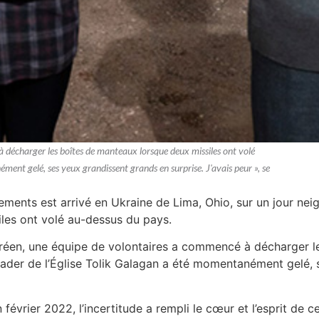
 décharger les boîtes de manteaux lorsque deux missiles ont volé
ment gelé, ses yeux grandissent grands en surprise. J'avais peur », se
ements est arrivé en Ukraine de Lima, Ohio, sur un jour ne
iles ont volé au-dessus du pays.
aréen, une équipe de volontaires a commencé à décharger l
ader de l’Église Tolik Galagan a été momentanément gelé, s
 février 2022, l’incertitude a rempli le cœur et l’esprit de 