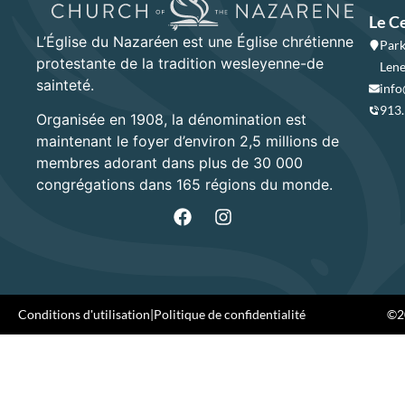
Le C
L’Église du Nazaréen est une Église chrétienne
Park
protestante de la tradition wesleyenne-de
Lene
sainteté.
info
913
Organisée en 1908, la dénomination est
maintenant le foyer d’environ 2,5 millions de
membres adorant dans plus de 30 000
congrégations dans 165 régions du monde.
Conditions d'utilisation
|
Politique de confidentialité
©20