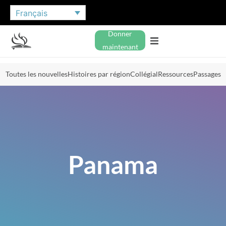
Français
Donner
maintenant
Toutes les nouvelles
Histoires par région
Collégial
Ressources
Passages
Panama