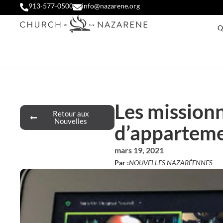
913-577-0500
info@nazarene.org
Q
Les missionn
Retour aux
Nouvelles
d’apparteme
mars 19, 2021
Par :
NOUVELLES NAZARÉENNES