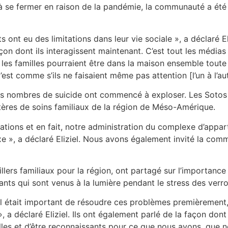
se fermer en raison de la pandémie, la communauté a été
s ont eu des limitations dans leur vie sociale », a déclaré El
açon dont ils interagissent maintenant. C’est tout les média
, les familles pourraient être dans la maison ensemble toute
st comme s’ils ne faisaient même pas attention [l’un à l’au
es nombres de suicide ont commencé à exploser. Les Sotos o
istères de soins familiaux de la région de Méso-Amérique.
tions et en fait, notre administration du complexe d’appar
exe », a déclaré Eliziel. Nous avons également invité la com
illers familiaux pour la région, ont partagé sur l’importance
nts qui sont venus à la lumière pendant le stress des verro
 il était important de résoudre ces problèmes premièrement, 
, a déclaré Eliziel. Ils ont également parlé de la façon do
les et d’être reconnaissants pour ce que nous avons, que n