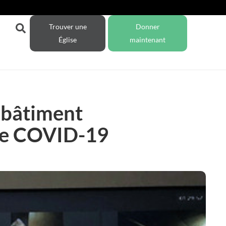
Trouver une
Donner
Église
maintenant
e bâtiment
age COVID-19