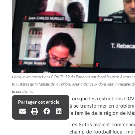
Lorsque les restrictions COVID-19 du Panama ont forcé les gens à rester da
ministères de la famille de la région, pour aider ceux dans leur immeuble
la pandémie.
Lorsque les restrictions CO
Partager cet article
à se transformer en problème
la famille de la région de 
Les Sotos avaient commencé 
champ de football local, mon