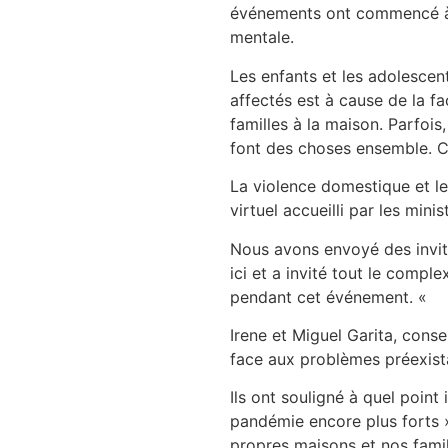
événements ont commencé à 
mentale.
Les enfants et les adolescent
affectés est à cause de la f
familles à la maison. Parfois
font des choses ensemble. C’e
La violence domestique et l
virtuel accueilli par les min
Nous avons envoyé des invita
ici et a invité tout le compl
pendant cet événement. «
Irene et Miguel Garita, conse
face aux problèmes préexista
Ils ont souligné à quel point
pandémie encore plus forts »
propres maisons et nos famil