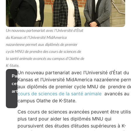
Un nouveau partenariat avec l'Université d'État
du Kansas et l'Université MidAmerica
nazaréenne permet aux diplômés de premier
cycle MNU de prendre des cours de sciences de
la santé animale avancés au campus d'Olathe de
K-State.
Un nouveau partenariat avec l’Université d’État du
Partager
Kansas et l’Université MidAmerica nazaréenne per
cet
aux diplômés de premier cycle MNU de prendre d
article
cours de sciences de la santé animale
avancés au
campus Olathe de K-State.
Ces cours de sciences avancées peuvent être utili
plus tard pour aider les diplômés MNU qui
poursuivent des études d’études supérieures à K-