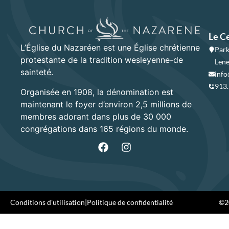
Le C
L’Église du Nazaréen est une Église chrétienne
Park
protestante de la tradition wesleyenne-de
Lene
sainteté.
info
913
Organisée en 1908, la dénomination est
maintenant le foyer d’environ 2,5 millions de
membres adorant dans plus de 30 000
congrégations dans 165 régions du monde.
Conditions d'utilisation
|
Politique de confidentialité
©20