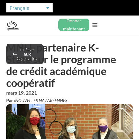
Français
Donner
maintenant
MNU, partenaire K-
Retour
aux
State sur le programme
Nouvelles
de crédit académique
coopératif
mars 19, 2021
Par :
NOUVELLES NAZARÉENNES