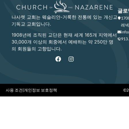
글로
나사렛 교회는 웨슬리안-거룩한 전통에 있는 개신교
17
기독교 교회입니다.
레넥사
info
1908년에 조직된 교단은 현재 세계 165개 지역에서
913
30,000개 이상의 회중에서 예배하는 약 250만 명
의 회원들의 고향입니다.
사용 조건
|
개인정보 보호정책
©20