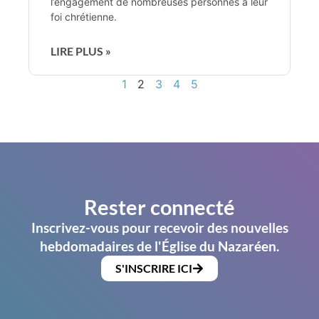
l’engagement de nombreuses personnes à leur
foi chrétienne.
LIRE PLUS »
1
2
3
4
5
Rester connecté
Inscrivez-vous pour recevoir des nouvelles
hebdomadaires de l'Église du Nazaréen.
S'INSCRIRE ICI