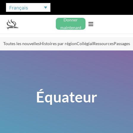
Français
Donner
maintenant
Toutes les nouvelles
Histoires par région
Collégial
Ressources
Passages
Équateur