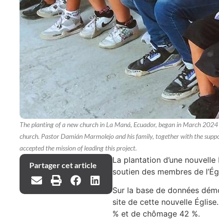
The planting of a new church in La Maná, Ecuador, began in March 2024 a
church. Pastor Damián Marmolejo and his family, together with the suppor
accepted the mission of leading this project.
La plantation d’une nouvell
Partager cet article
soutien des membres de l’Égl
Sur la base de données démo
site de cette nouvelle Églis
% et de chômage 42 %.