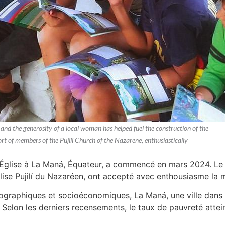
nd the generosity of a local woman has helped fuel the construction of the
t of members of the Pujilí Church of the Nazarene, enthusiastically
e Église à La Maná, Équateur, a commencé en mars 2024. Le 
ise Pujilí du Nazaréen, ont accepté avec enthousiasme la mi
graphiques et socioéconomiques, La Maná, une ville dans l
e. Selon les derniers recensements, le taux de pauvreté att