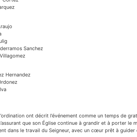
arquez
raujo
a
ulig
derramos Sanchez
Villagomez
ez Hernandez
Ordonez
lva
d’ordination ont décrit l’événement comme un temps de gra
 s’assurant que son Église continue à grandir et à porter le
ent dans le travail du Seigneur, avec un cœur prêt à guider