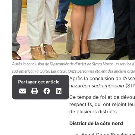
Après la conclusion de l'Assemblée de district de Sierra Norte, un servic
sud-américain à Quito, Équateur. Onze personnes étaient des anciens ordo
Après la conclusion de l’Ass
Partager cet article
nazaréen sud-américain
(STN
Ce temps de foi et de dévouem
respectifs, qui ont rejoint 
de plusieurs districts :
District de la côte nord
Angel Colon Benalcaza