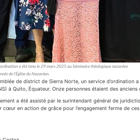
e d'ordination a été tenu le 29 mars 2025 au Séminaire théologique nazaréen
nnés de l'Église du Nazaréen.
emblée de district de Sierra Norte, un service d’ordination
S) à Quito, Équateur. Onze personnes étaient des anciens 
ent a été assisté par le surintendant général de juridiction
leur cœur en action de grâce pour l’engagement ferme de c
r Cortez