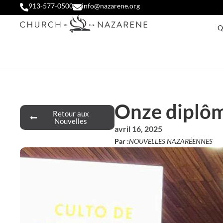
913-577-0500
info@nazarene.org
Q
Onze diplô
Retour aux
Nouvelles
avril 16, 2025
Par :
NOUVELLES NAZARÉENNES