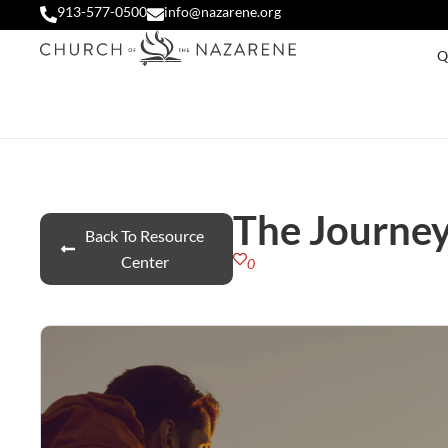
913-577-0500
info@nazarene.org
Q
The Journey
Back To Resource
Center
0