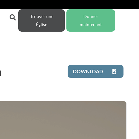
Trouver une
Donner
Église
maintenant
h
DOWNLOAD