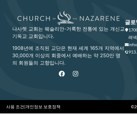
글로
나사렛 교회는 웨슬리안-거룩한 전통에 있는 개신교
17
기독교 교회입니다.
레넥사
info
1908년에 조직된 교단은 현재 세계 165개 지역에서
913
30,000개 이상의 회중에서 예배하는 약 250만 명
의 회원들의 고향입니다.
사용 조건
|
개인정보 보호정책
©20