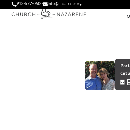
913-577-0500
info@nazarene.org
Q
Part
cet a