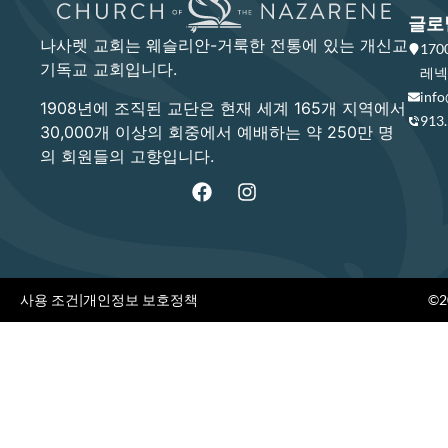
글로
나사렛 교회는 웨슬리안-거룩한 전통에 있는 개신교
17
기독교 교회입니다.
레넥사
info
1908년에 조직된 교단은 현재 세계 165개 지역에서
913
30,000개 이상의 회중에서 예배하는 약 250만 명
의 회원들의 고향입니다.
사용 조건
|
개인정보 보호정책
©20