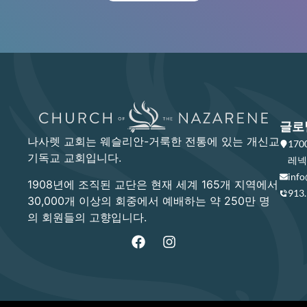
글로
나사렛 교회는 웨슬리안-거룩한 전통에 있는 개신교
17
기독교 교회입니다.
레넥사
info
1908년에 조직된 교단은 현재 세계 165개 지역에서
913
30,000개 이상의 회중에서 예배하는 약 250만 명
의 회원들의 고향입니다.