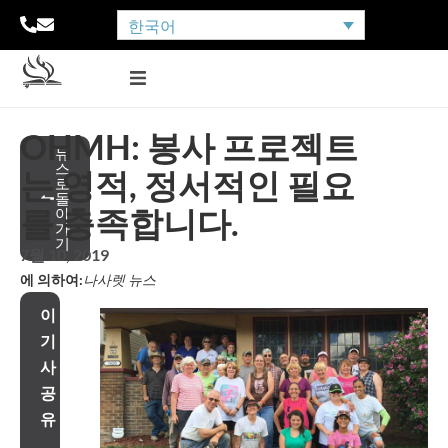
한국어
OHMH: 봉사 프로젝트
뉴
스
는 영적, 정서적인 필요
로
돌
를 충족합니다.
아
가
기
7월 10, 2019
에 의하여:
나사렛 뉴스
이
기
사
공
유