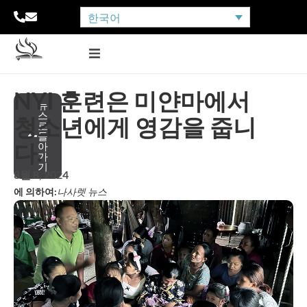
한국어
NYI 훈련은 미얀마에서
뉴
스
청소년에게 영감을 줍니
로
돌
다.
아
가
기
8월 8, 2024
에 의하여:
나사렛 뉴스