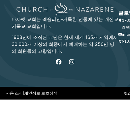
글로
나사렛 교회는 웨슬리안-거룩한 전통에 있는 개신교
17
기독교 교회입니다.
레넥사
info
1908년에 조직된 교단은 현재 세계 165개 지역에서
913
30,000개 이상의 회중에서 예배하는 약 250만 명
의 회원들의 고향입니다.
사용 조건
|
개인정보 보호정책
©20