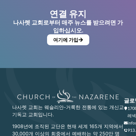
연결 유지
나사렛 교회로부터 매주 뉴스를 받으려면 가
입하십시오.
여기에 가입
글로
나사렛 교회는 웨슬리안-거룩한 전통에 있는 개신교
17
기독교 교회입니다.
레넥사
info
1908년에 조직된 교단은 현재 세계 165개 지역에서
913
30,000개 이상의 회중에서 예배하는 약 250만 명