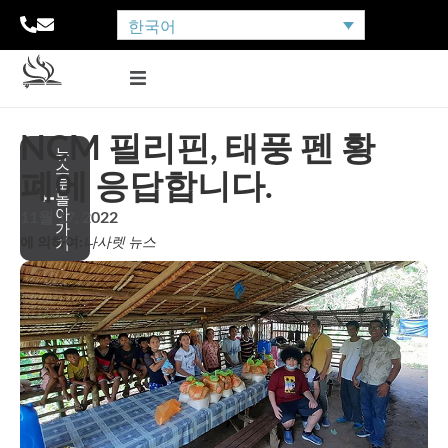
한국어
NCM 필리핀, 태풍 펜 황
뉴
스
폐에 응답합니다.
로
돌
아
11월 17, 2022
가
에 의하여:
나사렛 뉴스
기