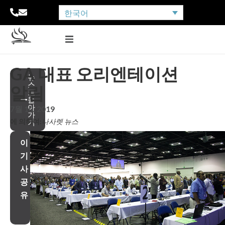
한국어
GA 대표 오리엔테이션
뉴
스
알림
로
돌
아
7월 10, 2019
가
에 의하여:
나사렛 뉴스
기
이
기
사
공
유