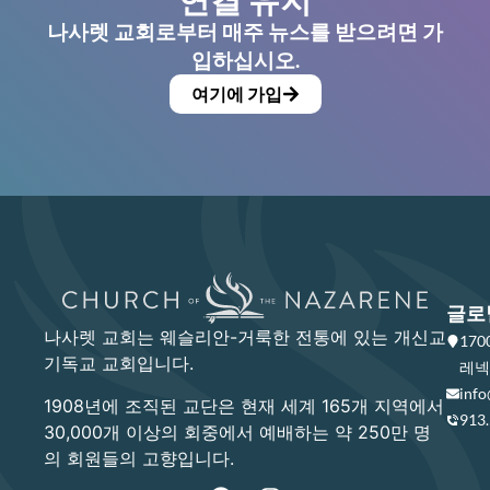
나사렛 교회로부터 매주 뉴스를 받으려면 가
입하십시오.
여기에 가입
글로
나사렛 교회는 웨슬리안-거룩한 전통에 있는 개신교
17
기독교 교회입니다.
레넥사
info
1908년에 조직된 교단은 현재 세계 165개 지역에서
913
30,000개 이상의 회중에서 예배하는 약 250만 명
의 회원들의 고향입니다.