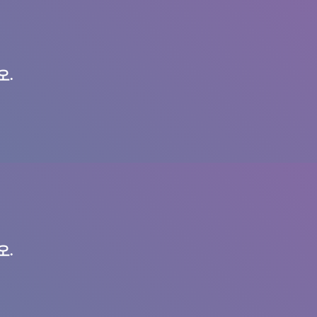
오.
오.