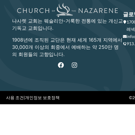
글로
나사렛 교회는 웨슬리안-거룩한 전통에 있는 개신교
17
기독교 교회입니다.
레넥사
info
1908년에 조직된 교단은 현재 세계 165개 지역에서
913
30,000개 이상의 회중에서 예배하는 약 250만 명
의 회원들의 고향입니다.
사용 조건
|
개인정보 보호정책
©20