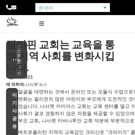
한국어
필리핀 교회는 교육을 통
뉴
스
해 지역 사회를 변화시킵
로
돌
니다.
아
가
기
4월 22, 2021
에 의하여:
나사렛 뉴스
얼굴을 대면하는 것에서 온라인 또는 모듈식 수업으로
이
변화는 필리핀의 많은 어린이와 부모에게 도전적인 것
기
었습니다. 나사렛 카미아스 교회는 교육 센터를 열고 
사
사회가 결코 경험하지 않은 자원을 제공할 수 있었으며
공
부모 교회, 나사렛 카바나투안 교회 덕분에 부분적으로
유
메트로폴리탄 지역의 교육감인 크리산토 “크라이즈” 