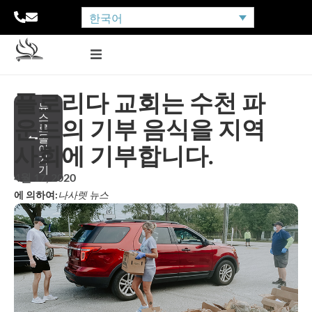
한국어
플로리다 교회는 수천 파
뉴
스
운드의 기부 음식을 지역
로
돌
사회에 기부합니다.
아
가
기
4월 17, 2020
에 의하여:
나사렛 뉴스