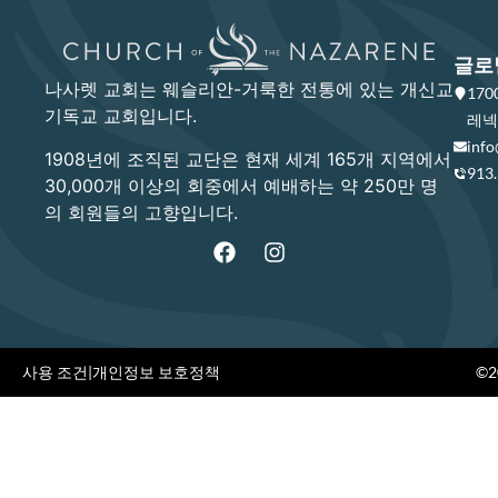
글로
나사렛 교회는 웨슬리안-거룩한 전통에 있는 개신교
17
기독교 교회입니다.
레넥사
info
1908년에 조직된 교단은 현재 세계 165개 지역에서
913
30,000개 이상의 회중에서 예배하는 약 250만 명
의 회원들의 고향입니다.
사용 조건
|
개인정보 보호정책
©20