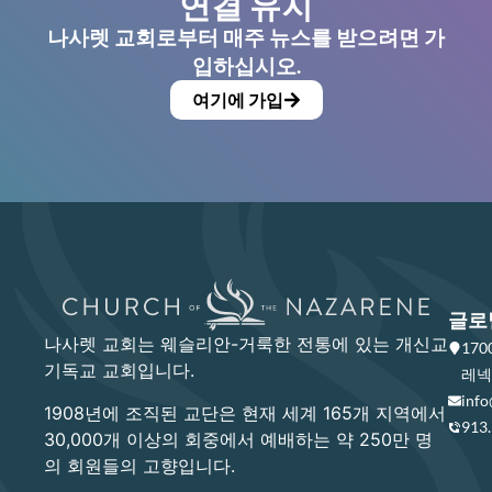
연결 유지
나사렛 교회로부터 매주 뉴스를 받으려면 가
입하십시오.
여기에 가입
글로
나사렛 교회는 웨슬리안-거룩한 전통에 있는 개신교
17
기독교 교회입니다.
레넥사
info
1908년에 조직된 교단은 현재 세계 165개 지역에서
913
30,000개 이상의 회중에서 예배하는 약 250만 명
의 회원들의 고향입니다.