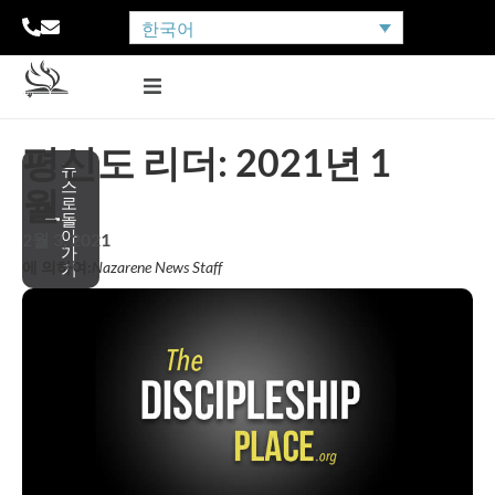
한국어
평신도 리더: 2021년 1
뉴
스
월
로
돌
아
2월 3, 2021
가
에 의하여:
Nazarene News Staff
기