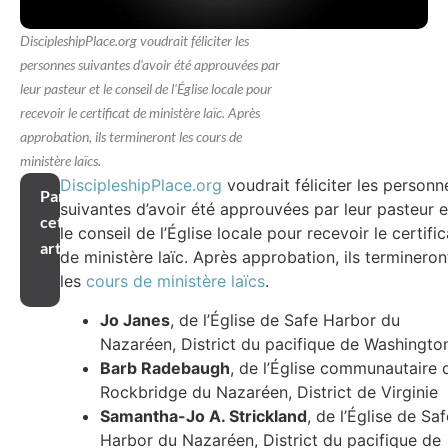
DiscipleshipPlace.org voudrait féliciter les
personnes suivantes d'avoir été approuvées par
leur pasteur et le conseil de l'Église locale pour
recevoir le certificat de ministère laïc. Après
approbation, ils termineront les cours de
ministère laïcs.
DiscipleshipPlace.org
voudrait féliciter les personn
Partager
suivantes d’avoir été approuvées par leur pasteur e
cet
le conseil de l’Église locale pour recevoir le certific
article
de ministère laïc. Après approbation, ils termineron
les
cours de ministère laïcs
.
Jo Janes
, de l’Église de Safe Harbor du
Nazaréen, District du pacifique de Washingto
Barb Radebaugh
, de l’Église communautaire 
Rockbridge du Nazaréen, District de Virginie
Samantha-Jo A. Strickland
, de l’Église de Saf
Harbor du Nazaréen, District du pacifique de