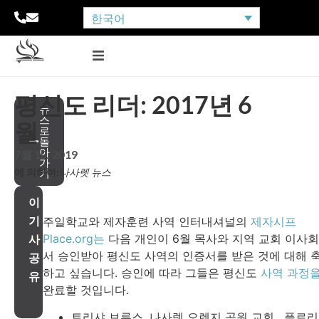
한국어
평신도 리더: 2017년 6
뉴
스
월
로
돌
아
7월 10, 2019
가
에 의하여:
나사렛 뉴스
기
이
기
주일학교와 제자훈련 사역 인터내셔널의
제자시프
Place.org는
다음 개인이 6월 목사와 지역 교회 이사
사
서 승인받아 평신도 사역의 인증서를 받은 것에 대해 
공
하고 싶습니다. 승인에 따라 그들은 평신도
사역 과정
유
완료할 것입니다.
트리샤 브루스, 나사렛 오렌지 공원 교회, 플로