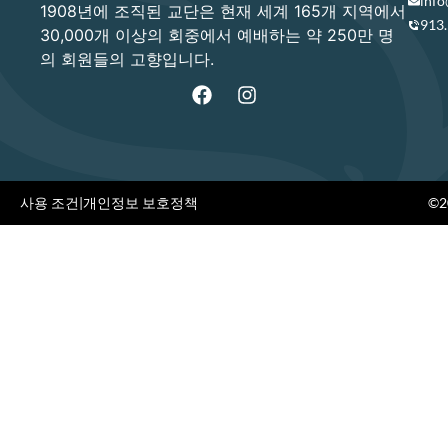
info
1908년에 조직된 교단은 현재 세계 165개 지역에서
913
30,000개 이상의 회중에서 예배하는 약 250만 명
의 회원들의 고향입니다.
사용 조건
|
개인정보 보호정책
©20