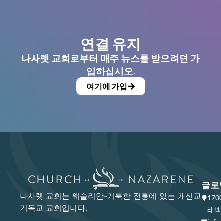
연결 유지
나사렛 교회로부터 매주 뉴스를 받으려면 가
입하십시오.
여기에 가입
글로
나사렛 교회는 웨슬리안-거룩한 전통에 있는 개신교
17
기독교 교회입니다.
레넥사