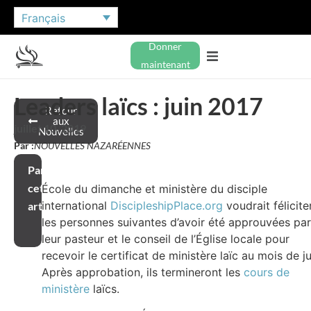
Français
Donner
maintenant
Leaders laïcs : juin 2017
Retour
aux
juillet 10, 2019
Nouvelles
Par :
NOUVELLES NAZARÉENNES
Partager
cet
École du dimanche et ministère du disciple
international
DiscipleshipPlace.org
voudrait félicite
article
les personnes suivantes d’avoir été approuvées par
leur pasteur et le conseil de l’Église locale pour
recevoir le certificat de ministère laïc au mois de ju
Après approbation, ils termineront les
cours de
ministère
laïcs.