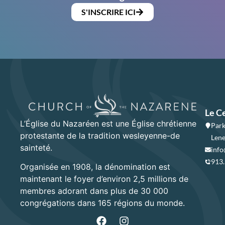
S'INSCRIRE ICI
Le C
L’Église du Nazaréen est une Église chrétienne
Park
protestante de la tradition wesleyenne-de
Lene
sainteté.
info
913
Organisée en 1908, la dénomination est
maintenant le foyer d’environ 2,5 millions de
membres adorant dans plus de 30 000
congrégations dans 165 régions du monde.