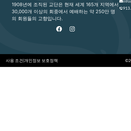
info
1908년에 조직된 교단은 현재 세계 165개 지역에서
913
30,000개 이상의 회중에서 예배하는 약 250만 명
의 회원들의 고향입니다.
사용 조건
|
개인정보 보호정책
©20