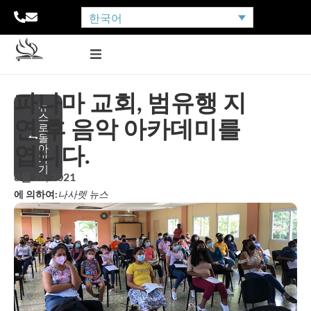
한국어
파나마 교회, 범유행 지
뉴
스
연 후 음악 아카데미를
로
돌
엽니다.
아
가
기
8월 26, 2021
에 의하여:
나사렛 뉴스