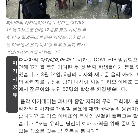
파나마의 아카데미아 데 무시카는 COVID-
19 범유행으로 인해 17개월 동안 기다린 후
첫 번째 학생들에게 문을 열었습니다. 학교
는 미국에서 은퇴 나사렛 부부인 닐과 캐시
맥멀리언에 의해 지휘됩니다.
파나마의
아카데미아 데
무시카는 COVID-19 범유행
이
인해 17개월 동안 기다린 후 첫 번째 학생들에게 문을 
기
었습니다. 8월 14일, 6명의 교사와 새로운 음악 아카데
사
의 관리자로 구성된 팀이 나사렛 시설의 리오 아바조 
공
에서 젊은이와 노인 52명의 학생을 환영했습니다.
유
“음악 아카데미는 파나마 중앙 지역의 우리 교회에서 
악가와 예배자를 개발할 필요에 대한 하나님의 응답이
습니다”라고 리오 아바조의 목사인 친절한 폴란코는 
습니다. “오늘 우리는 당신이 예배 사역을 위해 준비할
있는 장소를 갖는 큰 축복을 봅니다.”