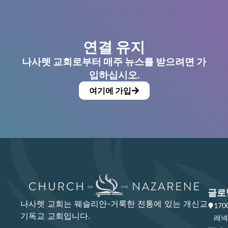
연결 유지
나사렛 교회로부터 매주 뉴스를 받으려면 가
입하십시오.
여기에 가입
글로
나사렛 교회는 웨슬리안-거룩한 전통에 있는 개신교
17
기독교 교회입니다.
레넥사