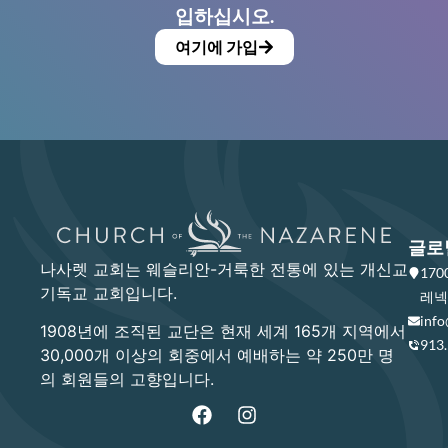
입하십시오.
여기에 가입
글로
나사렛 교회는 웨슬리안-거룩한 전통에 있는 개신교
17
기독교 교회입니다.
레넥사
info
1908년에 조직된 교단은 현재 세계 165개 지역에서
913
30,000개 이상의 회중에서 예배하는 약 250만 명
의 회원들의 고향입니다.