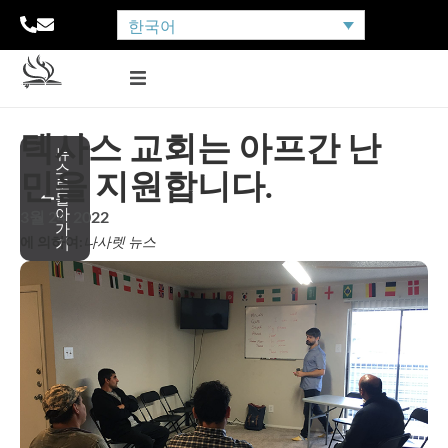
한국어
텍사스 교회는 아프간 난
뉴
스
민을 지원합니다.
로
돌
아
3월 24, 2022
가
에 의하여:
나사렛 뉴스
기