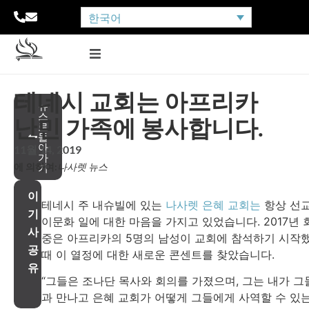
한국어
테네시 교회는 아프리카
뉴
스
난민 가족에 봉사합니다.
로
돌
아
11월 14, 2019
가
에 의하여:
나사렛 뉴스
기
이
테네시 주 내슈빌에 있는
나사렛 은혜 교회는
항상 선
기
이문화 일에 대한 마음을 가지고 있었습니다. 2017년 
사
중은 아프리카의 5명의 남성이 교회에 참석하기 시작
공
때 이 열정에 대한 새로운 콘센트를 찾았습니다.
유
“그들은 조나단 목사와 회의를 가졌으며, 그는 내가 그
과 만나고 은혜 교회가 어떻게 그들에게 사역할 수 있