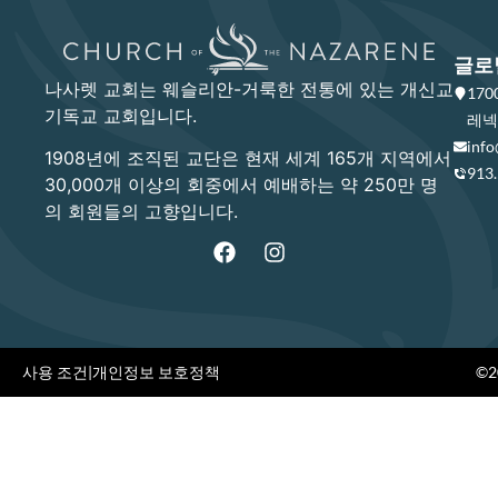
글로
나사렛 교회는 웨슬리안-거룩한 전통에 있는 개신교
17
기독교 교회입니다.
레넥사
info
1908년에 조직된 교단은 현재 세계 165개 지역에서
913
30,000개 이상의 회중에서 예배하는 약 250만 명
의 회원들의 고향입니다.
사용 조건
|
개인정보 보호정책
©20