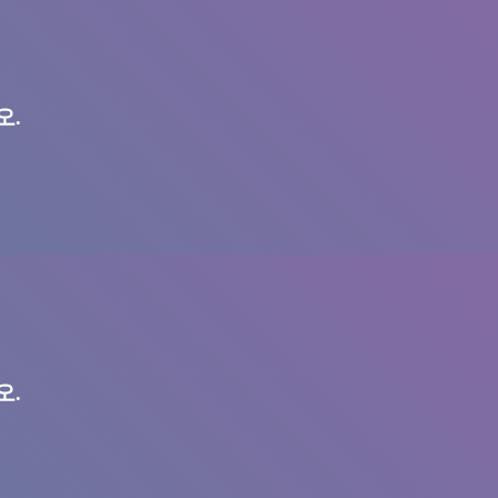
오.
오.