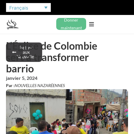
Français
Donner
maintenant
L’Église de Colombie
Retour
aux
sert à transformer
Nouvelles
barrio
janvier 5, 2024
Par :
NOUVELLES NAZARÉENNES