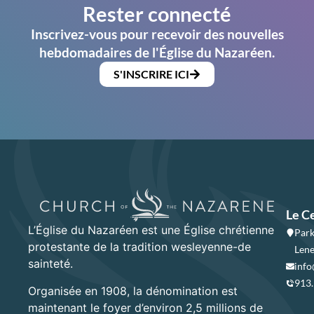
Rester connecté
Inscrivez-vous pour recevoir des nouvelles
hebdomadaires de l'Église du Nazaréen.
S'INSCRIRE ICI
Le C
L’Église du Nazaréen est une Église chrétienne
Park
protestante de la tradition wesleyenne-de
Lene
sainteté.
info
913
Organisée en 1908, la dénomination est
maintenant le foyer d’environ 2,5 millions de