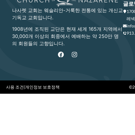
글로
나사렛 교회는 웨슬리안-거룩한 전통에 있는 개신교
17
기독교 교회입니다.
레넥사
info
1908년에 조직된 교단은 현재 세계 165개 지역에서
913
30,000개 이상의 회중에서 예배하는 약 250만 명
의 회원들의 고향입니다.
사용 조건
|
개인정보 보호정책
©20