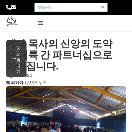
한국어
케냐 목사의 신앙의 도약
뉴
스
은 대륙 간 파트너십으로
로
돌
이어집니다.
아
가
기
1월 29, 2021
에 의하여:
나사렛 뉴스