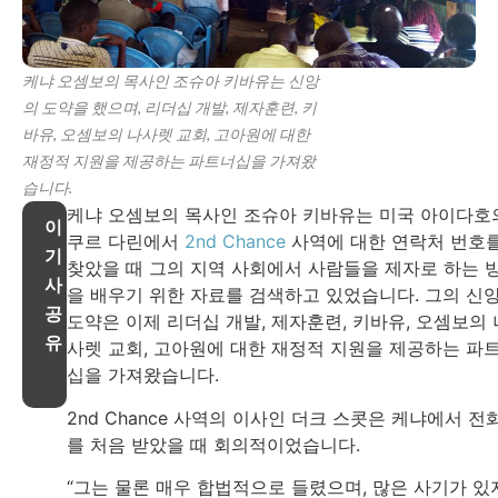
케냐 오셈보의 목사인 조슈아 키바유는 신앙
의 도약을 했으며, 리더십 개발, 제자훈련, 키
바유, 오셈보의 나사렛 교회, 고아원에 대한
재정적 지원을 제공하는 파트너십을 가져왔
습니다.
케냐 오셈보의 목사인 조슈아 키바유는 미국 아이다호
이
쿠르 다린에서
2nd Chance
사역에 대한 연락처 번호
기
찾았을 때 그의 지역 사회에서 사람들을 제자로 하는 
사
을 배우기 위한 자료를 검색하고 있었습니다. 그의 신
공
도약은 이제 리더십 개발, 제자훈련, 키바유, 오셈보의 
유
사렛 교회, 고아원에 대한 재정적 지원을 제공하는 파
십을 가져왔습니다.
2nd Chance 사역의 이사인 더크 스콧은 케냐에서 전
를 처음 받았을 때 회의적이었습니다.
“그는 물론 매우 합법적으로 들렸으며, 많은 사기가 있